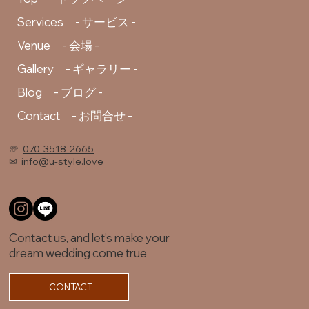
Services - サービス -
Venue - 会場 -
Gallery - ギャラリー -
Blog - ブログ -
Contact - お問合せ -
☏
070-3518-2665
✉
info@u-style.love
Contact us, and let’s make your
dream wedding come true
CONTACT