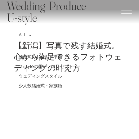
Wedding Produce
U-style
ALL
【新潟】写真で残す結婚式。
ALL
心から満足できるフォトウェ
結婚式のお悩み・準備
ディングの叶え方
U-styleの想い・コンセプト
ウェディングスタイル
少人数結婚式・家族婚